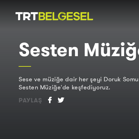
Doğa
İnsan
Sesten Müziğ
-
Lezzet
Hikayeleri
Gezi
Sese ve müziğe dair her şeyi Doruk Somun
Sesten Müziğe'de keşfediyoruz.
PAYLAŞ