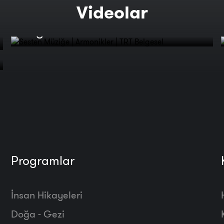
Videolar
Sesten Müziğe | Armonikler | TRT
Belgesel
Programlar
İnsan Hikayeleri
Doğa - Gezi