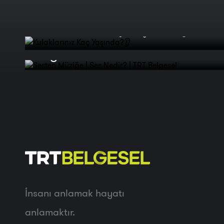
Kulaklarınız Kaç Yaşında?👂
Sesten Müziğe | Ses Nedir? | TRT
Belgesel
İnsanı anlamak hayatı
anlamaktır.