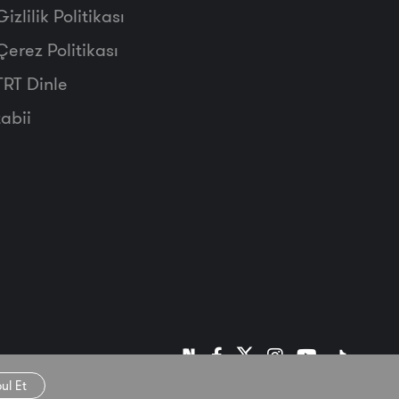
Gizlilik Politikası
Çerez Politikası
TRT Dinle
tabii
ul Et