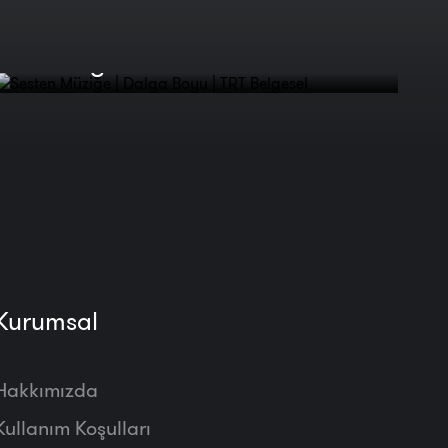
Sesten Müziğe | Dalga Boyu |
TRT Belgesel
Kurumsal
Hakkımızda
Kullanım Koşulları