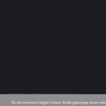
© TRT Belgesel 2026. Tüm Hakları Gizlidir.
Bu site tanımlama bilgileri kullanır. Sitede gezinmeye devam ede