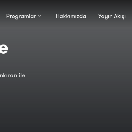
Programlar
Hakkımızda
Yayın Akışı
Kültür
Bilim
e
Macera
Antropoloji
Teknoloji̇
kıran ile