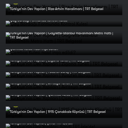
Türkiye’nin Dev Yapıları | Rize-Artvin Havalimanı | TRT Belgesel
Çay Bardağı Formunda Kontrol Kulesi
Türkiye’nin Dev Yapıları | Gayrette-İstanbul Havalimanı Metro Hattı |
TRT Belgesel
Çamlıca Kulesi nasıl inşa edildi?
Türkiye’nin Dev Yapıları | Zigana Tüneli | TRT Belgesel
Türkiye’nin Dev Yapıları | Yusufeli Barajı | TRT Belgesel
Türkiye’nin Dev Yapıları | Avrasya Tüneli | TRT Belgesel
Türkiye’nin Dev Yapıları | Çamlıca Kulesi | TRT Belgesel
Türkiye'nin Dev Yapıları | 1915 Çanakkale Köprüsü | TRT Belgesel
Türkiye'nin Dev Yapıları, Şimdi TRT İzle'de!