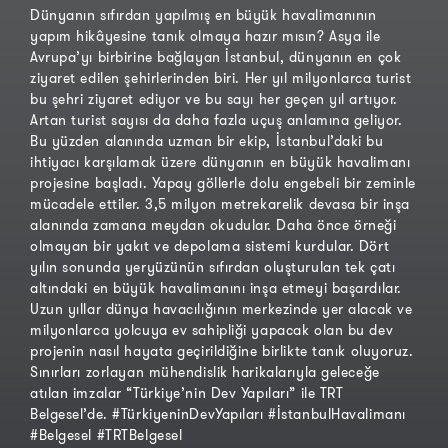
Dünyanın sıfırdan yapılmış en büyük havalimanının
yapım hikâyesine tanık olmaya hazır mısın? Asya ile
Avrupa’yı birbirine bağlayan İstanbul, dünyanın en çok
ziyaret edilen şehirlerinden biri. Her yıl milyonlarca turist
bu şehri ziyaret ediyor ve bu sayı her geçen yıl artıyor.
Artan turist sayısı da daha fazla uçuş anlamına geliyor.
Bu yüzden alanında uzman bir ekip, İstanbul’daki bu
ihtiyacı karşılamak üzere dünyanın en büyük havalimanı
projesine başladı. Yapay göllerle dolu engebeli bir zeminle
mücadele ettiler. 3,5 milyon metrekarelik devasa bir inşa
alanında zamana meydan okudular. Daha önce örneği
olmayan bir yakıt ve depolama sistemi kurdular. Dört
yılın sonunda yeryüzünün sıfırdan oluşturulan tek çatı
altındaki en büyük havalimanını inşa etmeyi başardılar.
Uzun yıllar dünya havacılığının merkezinde yer alacak ve
milyonlarca yolcuya ev sahipliği yapacak olan bu dev
projenin nasıl hayata geçirildiğine birlikte tanık oluyoruz.
Sınırları zorlayan mühendislik harikalarıyla geleceğe
atılan imzalar “Türkiye’nin Dev Yapıları” ile TRT
Belgesel’de. #TürkiyeninDevYapıları #İstanbulHavalimanı
#Belgesel #TRTBelgesel