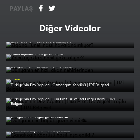
PAYLAŞ
Diğer Videolar
Zigana Tüneli nasıl havalandırılıyor?
Yolcu uçakları nasıl yakıt alıyor?
Dünyanın en hızlı akan nehirlerinden
Türkiye’nin Dev Yapıları | Osmangazi Köprüsü | TRT Belgesel
Türkiye’nin Dev Yapıları | Ilısu Prof. Dr. Veysel Eroğlu Barajı | TRT
Belgesel
Dünyanın en büyük yüzer vinci 🛳️
Çanakkale Köprüsü nasıl inşa edildi?