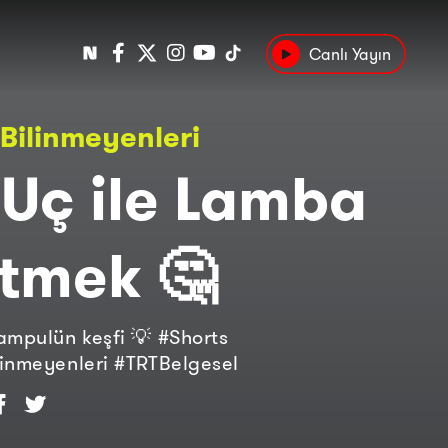
Canlı Yayın
Popüler
Bilinmeyenleri
Tarih
Suç
Kültür
 Uç ile Lamba
tmek 🤔
ampulün keşfi 💡 #Shorts
inmeyenleri #TRTBelgesel