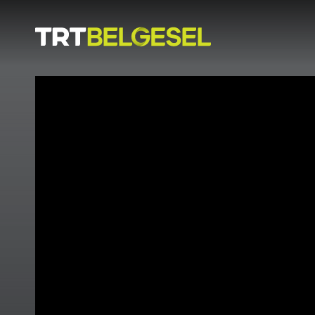
Doğa
İnsan
-
Lezzet
Hikayeleri
Gezi