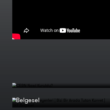
CERN Nasıl Kuruldu?
Uzayın Bilinmeyenleri | Bizi Bir
Arada Tutan Kuvvet | TRT
Belgesel
Atomların Çarpışması 🔥