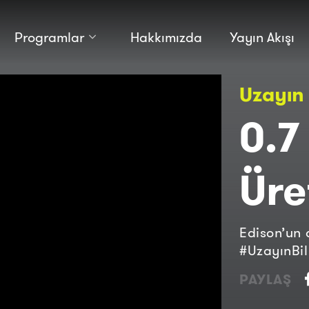
Programlar
Hakkımızda
Yayın Akışı
Kültür
Bilim
Uzayın 
Macera
Antropoloji
Teknoloji̇
0.7
Üre
Edison’un 
#UzayınBil
PAYLAŞ