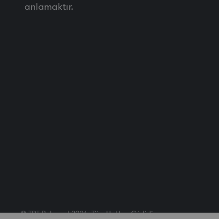
anlamaktır.
© TRT Belgesel 2026. Tüm Hakları Gizlidir.