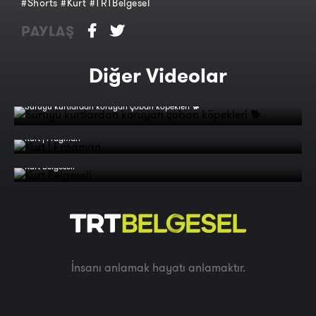
#Shorts #Kurt #TRTBelgesel
PAYLAŞ
Diğer Videolar
Sürüyü kurtlardan koruyan çoban köpekleri 🐕
Kurt | Fragman
Kurt Belgeseli
İnsanı anlamak hayatı anlamaktır.