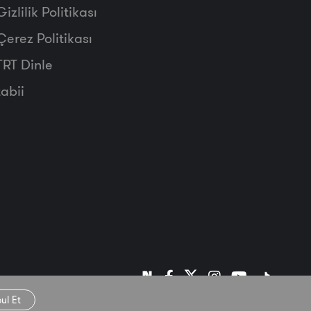
Gizlilik Politikası
Çerez Politikası
TRT Dinle
tabii
ul Et