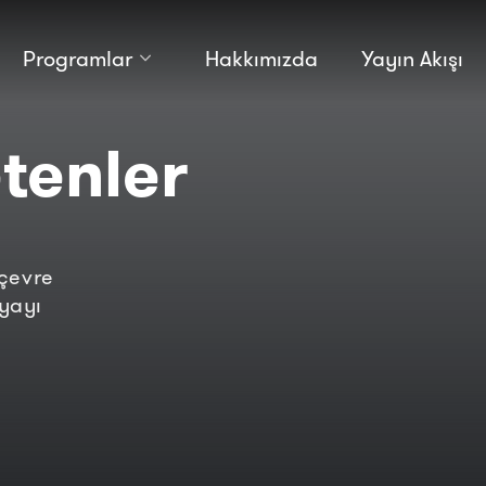
Programlar
Hakkımızda
Yayın Akışı
Kültür
Bilim
tenler
Macera
Antropoloji
Teknoloji̇
çevre
nyayı