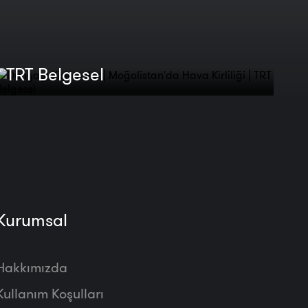
Dünyayı Kirletenler |
Moğolistan'da Hava Kirliliği |
TRT Belgesel
Kurumsal
Hakkımızda
Kullanım Koşulları