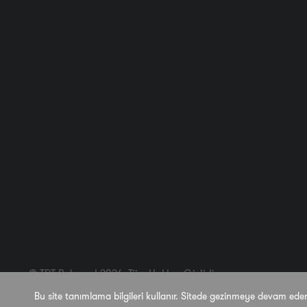
© TRT Belgesel 2026. Tüm Hakları Gizlidir.
Bu site tanımlama bilgileri kullanır. Sitede gezinmeye devam ede