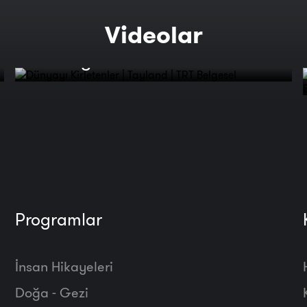
Videolar
Dünyayı Kirletenler | Tayland |
TRT Belgesel
Programlar
İnsan Hikayeleri
Doğa - Gezi