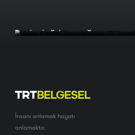
Dünyayı Kirletenler | Kaplan
Kaçakçılığı | TRT Belgesel
İnsanı anlamak hayatı
anlamaktır.