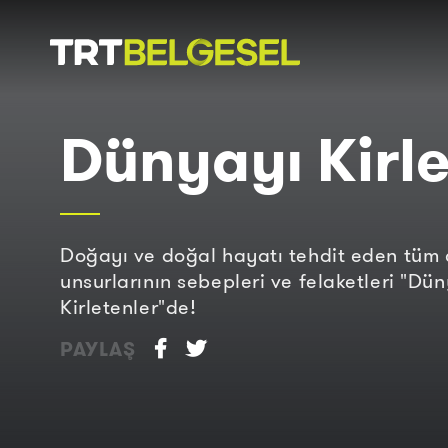
Doğa
İnsan
Dünyayı Kirle
-
Lezzet
Hikayeleri
Gezi
Doğayı ve doğal hayatı tehdit eden tüm 
unsurlarının sebepleri ve felaketleri "Dü
Kirletenler"de!
PAYLAŞ