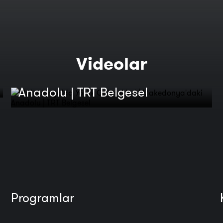
Makedonya'da Yörük
Videolar
Gelenekleri | Makedonya'daki
Anadolu | TRT Belgesel
Programlar