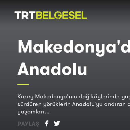
Doğa
İnsan
Makedonya'd
-
Lezzet
Hikayeleri
Gezi
Anadolu
Kuzey Makedonya’nın dağ köylerinde ya
sürdüren yörüklerin Anadolu'yu andıran 
yaşamları...
PAYLAŞ