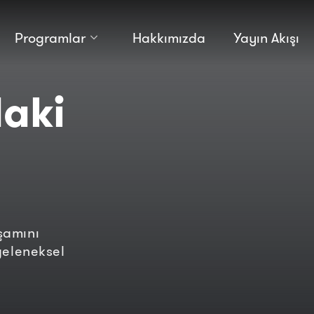
Programlar
Hakkımızda
Yayın Akışı
Kültür
Bilim
aki
Macera
Antropoloji
Teknoloji̇
şamını
geleneksel