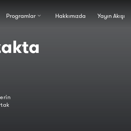
Programlar
Hakkımızda
Yayın Akışı
Kültür
Bilim
akta
Macera
Antropoloji
Teknoloji̇
erin
rtak