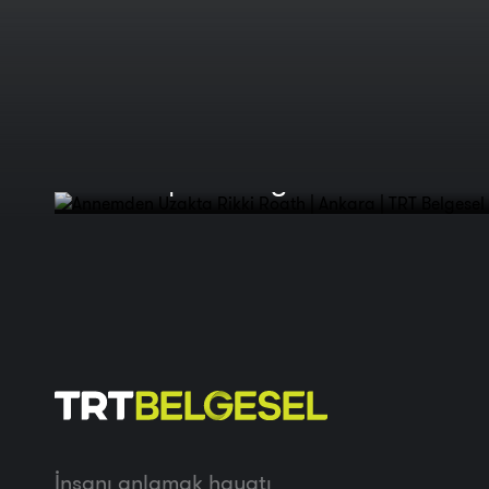
Annemden Uzakta Rikki Roath |
Ankara | TRT Belgesel
İnsanı anlamak hayatı