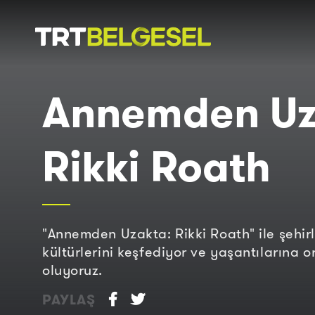
Doğa
İnsan
Annemden Uz
-
Lezzet
Hikayeleri
Gezi
Rikki Roath
"Annemden Uzakta: Rikki Roath" ile şehirl
kültürlerini keşfediyor ve yaşantılarına o
oluyoruz.
PAYLAŞ