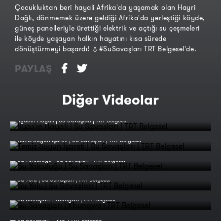
Çocukluktan beri hayali Afrika'da yaşamak olan Hayri
Dağlı, dönmemek üzere geldiği Afrika'da yerleştiği köyde,
güneş panelleriyle ürettiği elektrik ve açtığı su çeşmeleri
ile köyde yaşayan halkın hayatını kısa sürede
dönüştürmeyi başardı! 💧#SuSavaşları TRT Belgesel'de.
PAYLAŞ
Diğer Videolar
İlyas'ın Hayali | Su Savaşları | TRT Belgesel
Temiz Suyun İşareti | Su Savaşları | TRT Belgesel
Su Yolculuğu | Su Savaşları | TRT Belgesel
Su Yolu | Su Savaşları | TRT Belgesel
Su Savaşları | Kbungwe | TRT Belgesel
Su Savaşları | Nijer | TRT Belgesel