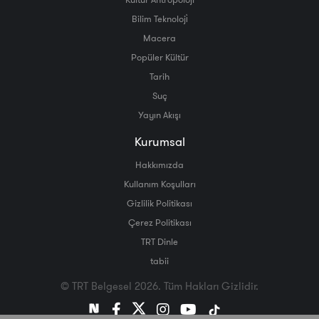
Bilim Teknoloji̇
Macera
Popüler Kültür
Tarih
Suç
Yayın Akışı
Kurumsal
Hakkımızda
Kullanım Koşulları
Gizlilik Politikası
Çerez Politikası
TRT Dinle
tabii
© TRT Belgesel 2026. Tüm Hakları Gizlidir.