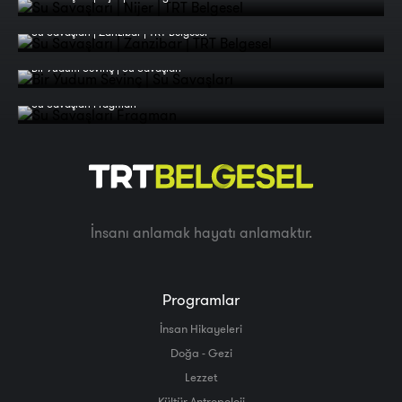
Su Savaşları | Zanzibar | TRT Belgesel
Bir Yudum Sevinç | Su Savaşları
Su Savaşları Fragman
İnsanı anlamak hayatı anlamaktır.
Programlar
İnsan Hikayeleri
Doğa - Gezi
Lezzet
Kültür Antropoloji