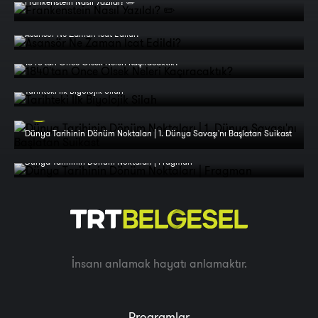
Frankenstein Nasıl Yazıldı? ✏️
Asansör Ne Zaman İcat Edildi?
1840'tan Önce Ölsek Neleri Kaçıracaktık?
Tarihteki İlk Biyolojik Silah
Dünya Tarihinin Dönüm Noktaları | 1. Dünya Savaşı'nı Başlatan Suikast
Dünya Tarihinin Dönüm Noktaları | Fragman
İnsanı anlamak hayatı anlamaktır.
Programlar