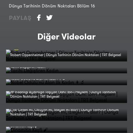
Dünya Tarihinin Dönüm Noktaları Bölüm 16
PAYLAŞ
Diğer Videolar
Robert Oppenheimer | Dünya Tarihinin Dönüm Noktaları | TRT Belgesel
Tarihi Değiştiren Kadın
Nobel Ödülü'nü Alan İlk Kadın 👩‍🔬
🤓 İnsanlığı Aydınlığa Taşıyan Dahi: İbn-i Heysem | Dünya Tarihinin
Dönüm Noktaları | TRT Belgesel
Çok Gezen mi, Okuyan mı, İzleyen mi Bilir? | Dünya Tarihinin Dönüm
Noktaları | TRT Belgesel
Dinamitin Keşfi 🧨