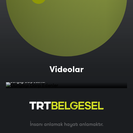
Videolar
Dünyayı Darp Edenler
İnsanı anlamak hayatı anlamaktır.