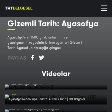
Gizemli Tarih: Ayasofya
Ayasofya'nın 1500 yıllık sırlarının ve
yapılışının hikayesinin bilinmeyenleri Gizemli
Tarih Ayasofya'da açığa çıkıyor.
PAYLAŞ
Videolar
Suda Batmayan Tuğla 😮
Ayasofya Neden İnşa Edildi? | Gizemli Tarih | TRT Belgesel
Gizemli Tarih: Ayasofya | TRT Belgesel