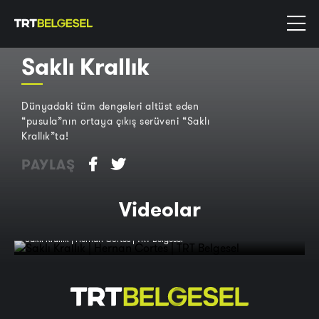
Saklı Krallık
Dünyadaki tüm dengeleri altüst eden
“pusula”nın ortaya çıkış serüveni “Saklı
Krallık”ta!
PAYLAŞ
Videolar
Saklı Krallık | Hernan Cortes | TRT Belgesel