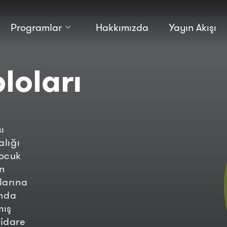
Programlar
Hakkımızda
Yayın Akışı
Kültür
Bilim
loları
Macera
Antropoloji
Teknoloji̇
ı
lığı
Çocuk
un
larına
ında
mış
 idare