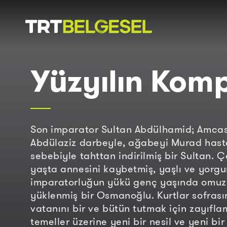
Doğa
İnsan
Yüzyılın Komp
-
Lezzet
Hikayeleri
Gezi
Son imparator Sultan Abdülhamid; Amcas
Abdülaziz darbeyle, ağabeyi Murad hasta
sebebiyle tahttan indirilmiş bir Sultan. 
yaşta annesini kaybetmiş, yaşlı ve yorg
imparatorluğun yükü genç yaşında omuz
yüklenmiş bir Osmanoğlu. Kurtlar sofras
vatanını bir ve bütün tutmak için zayıfla
temeller üzerine yeni bir nesil ve yeni bir