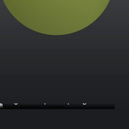
Yüzyılın Komploları | Fragman