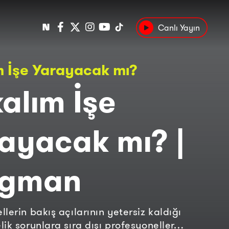
Canlı Yayın
Popüler
m İşe Yarayacak mı?
Tarih
Suç
Kültür
alım İşe
ayacak mı? |
agman
lerin bakış açılarının yetersiz kaldığı
lik sorunlara sıra dışı profesyoneller…