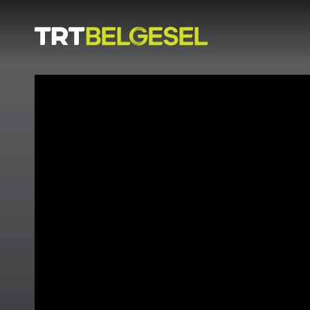
Doğa
İnsan
-
Lezzet
Hikayeleri
Gezi