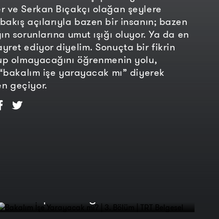
r ve Serkan Bıçakçı olağan şeylere
bakış açılarıyla bazen bir insanın; bazen
ğın sorunlarına umut ışığı oluyor. Ya da en
yret ediyor diyelim. Sonuçta bir fikrin
lup olmayacağını öğrenmenin yolu,
, “bakalım işe yarayacak mı” diyerek
n geçiyor.
Bakalım İşe Yarayacak mı? | 3.
Bölüm | TRT Belgesel
Bakalım İşe Yarayacak mı? |