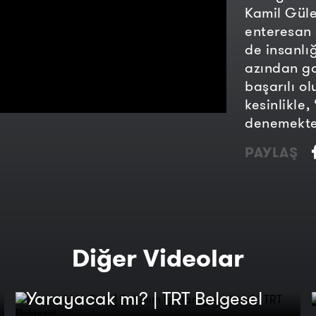
Kamil Güle
enteresan 
de insanlı
azından ga
başarılı o
kesinlikle
denemekte
PAYLAŞ
Diğer Videolar
Dayanıklılık Testi | Bakalım İşe
Yarayacak mı? | TRT Belgesel
Bakalım İşe Yarayacak mı? | 1.