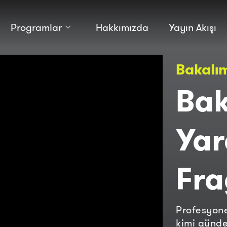
Programlar
Hakkımızda
Yayın Akışı
Kültür
Bilim
Bakalı
Macera
Antropoloji
Teknoloji̇
Bak
Yar
Fr
Profesyonel
kimi günde