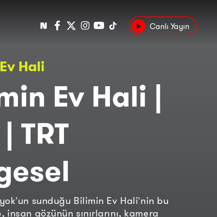
Canlı Yayın
Popüler
 Ev Hali
Tarih
Suç
Kültür
imin Ev Hali |
 | TRT
gesel
yok'un sunduğu Bilimin Ev Hali'nin bu
 insan gözünün sınırlarını, kamera