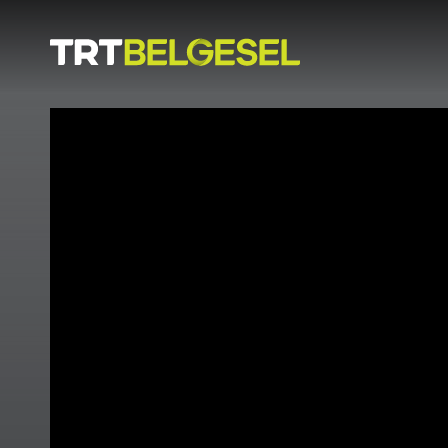
Doğa
İnsan
-
Lezzet
Hikayeleri
Gezi