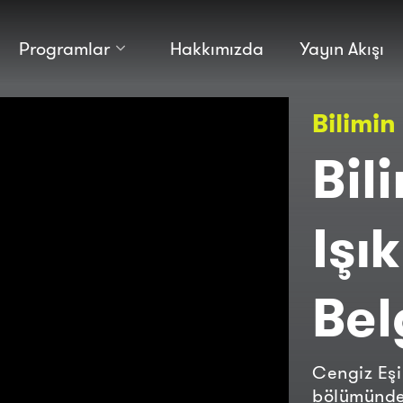
Programlar
Hakkımızda
Yayın Akışı
Kültür
Bilim
Bilimin
Macera
Antropoloji
Teknoloji̇
Bil
Işık
Bel
Cengiz Eşi
bölümünde,