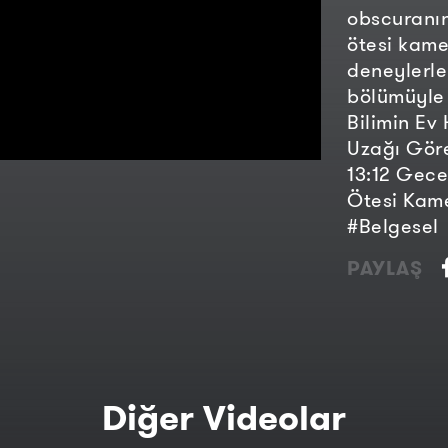
obscuranın
ötesi kame
deneylerle
bölümüyle 
Bilimin Ev
Uzağı Göre
13:12 Gece
Ötesi Kame
#Belgesel
PAYLAŞ
Diğer Videolar
Pratik Mesafe Ölçme Yöntemleri