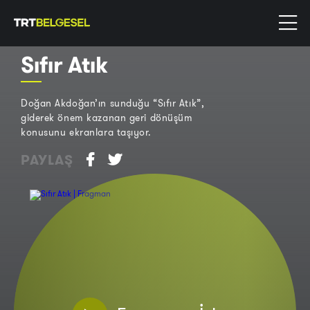
Sıfır Atık
Doğan Akdoğan’ın sunduğu “Sıfır Atık”,
giderek önem kazanan geri dönüşüm
konusunu ekranlara taşıyor.
PAYLAŞ