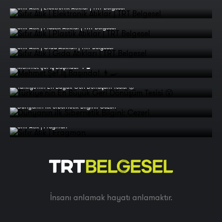
Sıfır Atık | Elektronik Atıklar | TRT Belgesel
Sıfır Atık | Plastik Atıklar | TRT Belgesel
Sıfır Atık | Gıda Atıkları | TRT Belgesel
Mehmet Şef İş Başında! 👨‍🍳
Türkiye'nin En Büyük Geri Dönüşüm Tesisi 😮
Dünyanın iİk Sibernetik Bilgini: Cezeri
Sıfır Atık | Fragman
İnsanı anlamak hayatı anlamaktır.