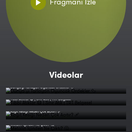
Fragmanı İzle
Videolar
Dünya'yı Turlayan Oyuncak Ördekler 🦆
Tıbbi Atıklar 😷 | Sıfır Atık | TRT Belgesel
Kağıt Kesiği Neden Çok Acıtır? 🩹
Metalin İçinden Ne Çıktı? 🤔