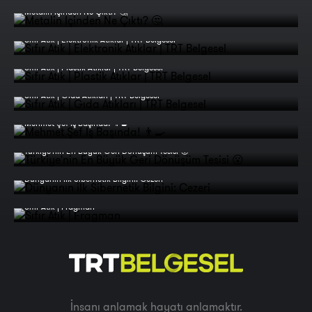
Metalin İçinden Ne Çıktı? 🤔
Sıfır Atık | Elektronik Atıklar | TRT Belgesel
Sıfır Atık | Plastik Atıklar | TRT Belgesel
Sıfır Atık | Gıda Atıkları | TRT Belgesel
Mehmet Şef İş Başında! 👨‍🍳
Türkiye'nin En Büyük Geri Dönüşüm Tesisi 😮
Dünyanın iİk Sibernetik Bilgini: Cezeri
Sıfır Atık | Fragman
İnsanı anlamak hayatı anlamaktır.