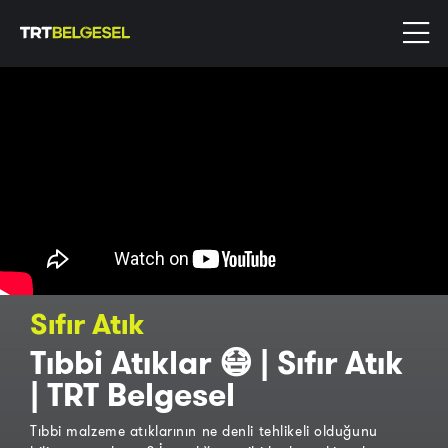
Sıfır Atık
Tıbbi Atıklar 😷 | Sıfır Atık
| TRT Belgesel
Tıbbi malzeme atıklarının ne denli tehlikeli olduğunu