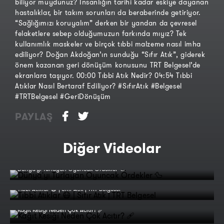
biliyor muydunuz? İnsanlığın tarihi kadar eskiye dayanan
hastalıklar, bir takım sorunları da beraberinde getiriyor.
“Sağlığımızı koruyalım” derken bir yandan da çevresel
felaketlere sebep olduğumuzun farkında mıyız? Tek
kullanımlık maskeler ve birçok tıbbi malzeme nasıl imha
ediliyor? Doğan Akdoğan’ın sunduğu “Sıfır Atık”, giderek
önem kazanan geri dönüşüm konusunu TRT Belgesel’de
ekranlara taşıyor. 00:00 Tıbbi Atık Nedir? 04:54 Tıbbi
Atıklar Nasıl Bertaraf Ediliyor? #SıfırAtık #Belgesel
#TRTBelgesel #GeriDönüşüm
PAYLAŞ
Diğer Videolar
Dünya'yı Turlayan Oyuncak Ördekler 🦆
Tıbbi Atıklar 😷 | Sıfır Atık | TRT Belgesel
Kağıt Kesiği Neden Çok Acıtır? 🩹