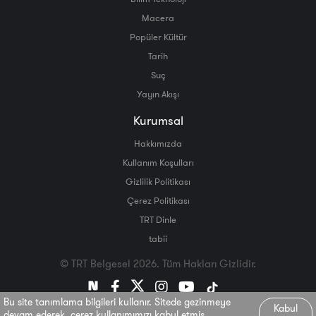
Macera
Popüler Kültür
Tarih
Suç
Yayın Akışı
Kurumsal
Hakkımızda
Kullanım Koşulları
Gizlilik Politikası
Çerez Politikası
TRT Dinle
tabii
© TRT Belgesel 2026. Tüm Hakları Gizlidir.
Bu site tanımlama bilgileri kullanır. Sitede gezinmeye
Kabul
devam ederek, çerez kullanımımızı kabul etmiş