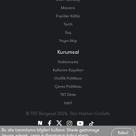
Macera
Popüler Kültür
Tarih
Suç
Yayın Akışı
Kurumsal
Hakkımızda
Kullanım Koşulları
Gizlilik Politikası
Çerez Politikası
TRT Dinle
tabii
© TRT Belgesel 2026. Tüm Hakları Gizlidir.
Bu site tanımlama bilgileri kullanır. Sitede gezinmeye
Kabul
devam ederek, çerez kullanımımızı kabul etmiş