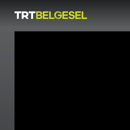
Doğa
İnsan
-
Lezzet
Hikayeleri
Gezi