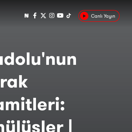
Canlı Yayın
Popüler
Tarih
Suç
Kültür
dolu'nun
rak
amitleri:
ülüsler |