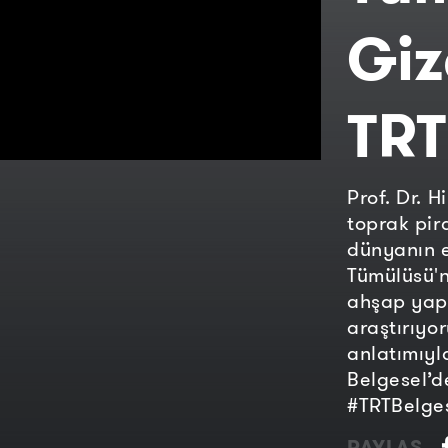
Giz
TRT
Prof. Dr. H
toprak pir
dünyanın e
Tümülüsü'n
ahşap yapı
araştırıyor
anlatımıyla
Belgesel’d
#TRTBelges
PAYLAŞ