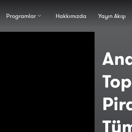
Programlar
Hakkımızda
Yayın Akışı
Kültür
Bilim
Macera
Antropoloji
Teknoloji̇
Ana
Top
Pir
Tüm