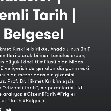
emli Tarih |
 Belgesel
ikmet Kırık ile birlikte, Anadolu'nun ünlü
amitleri olarak bilinen tümülüslerden,
n büyük ikinci tümülüsü olan Midas
ü ve içerisinde yer alan dünyanın eski
sı olan mezar odasının gizemini
uz. Prof. Dr. Hikmet Kırık’ın eşsiz
 “Gizemli Tarih”, sır perdelerini TRT
e aralıyor. #GizemliTarih #Frigler
el #Tarih #Belgesel