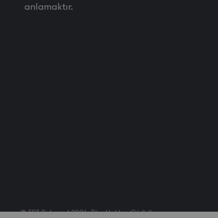
anlamaktır.
© TRT Belgesel 2026. Tüm Hakları Gizlidir.