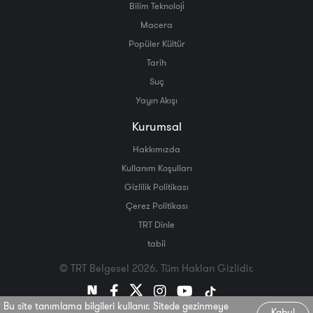
Bilim Teknoloji̇
Macera
Popüler Kültür
Tarih
Suç
Yayın Akışı
Kurumsal
Hakkımızda
Kullanım Koşulları
Gizlilik Politikası
Çerez Politikası
TRT Dinle
tabii
© TRT Belgesel 2026. Tüm Hakları Gizlidir.
Bu site tanımlama bilgileri kullanır. Sitede gezinmeye
Kabul