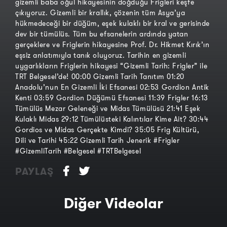
gizemli baba oğul hikayesinin doğduğu Frigleri keşfe
çıkıyoruz. Gizemli bir krallık, çözenin tüm Asya’ya
hükmedeceği bir düğüm, eşek kulaklı bir kral ve gerisinde
dev bir tümülüs. Tüm bu efsanelerin ardında yatan
gerçeklere ve Friglerin hikayesine Prof. Dr. Hikmet Kırık’ın
eşsiz anlatımıyla tanık oluyoruz. Tarihin en gizemli
uygarlıkların Friglerin hikayesi “Gizemli Tarih: Frigler” ile
TRT Belgesel’de! 00:00 Gizemli Tarih Tanıtım 01:20
Anadolu’nun En Gizemli İki Efsanesi 02:53 Gordion Antik
Kenti 03:59 Gordion Düğümü Efsanesi 11:39 Frigler 16:13
Tümülüs Mezar Geleneği ve Midas Tümülüsü 21:41 Eşek
Kulaklı Midas 29:12 Tümülüsteki Kalıntılar Kime Ait? 30:44
Gordios ve Midas Gerçekte Kimdi? 35:05 Frig Kültürü,
Dili ve Tarihi 45:22 Gizemli Tarih Jenerik #Frigler
#GizemliTarih #Belgesel #TRTBelgesel
PAYLAŞ
Diğer Videolar