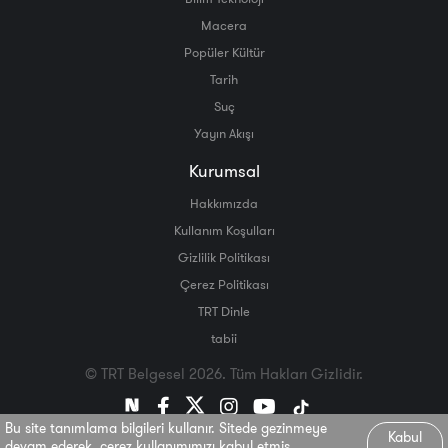
Macera
Popüler Kültür
Tarih
Suç
Yayın Akışı
Kurumsal
Hakkımızda
Kullanım Koşulları
Gizlilik Politikası
Çerez Politikası
TRT Dinle
tabii
© TRT Belgesel 2026. Tüm Hakları Gizlidir.
Bu site tanımlama bilgileri kullanır. Sitede gezinmeye
Kabul
devam ederek, çerez kullanımımızı kabul etmiş