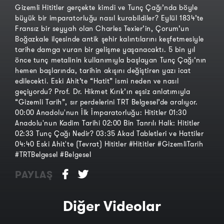
Gizemli Hititler gerçekte kimdi ve Tunç Çağı’nda böyle
büyük bir imparatorluğu nasıl kurabildiler? Eylül 1834’te
Fransız bir seyyah olan Charles Texier’in, Çorum’un
Boğazkale ilçesinde antik şehir kalıntılarını keşfetmesiyle
tarihe damga vuran bir gelişme yaşanacaktı. 5 bin yıl
önce tunç metalinin kullanımıyla başlayan Tunç Çağı‘nın
hemen başlarında, tarihin akışını değiştiren yazı icat
edilecekti. Eski Ahit’te “Hatit” ismi neden ve nasıl
geçiyordu? Prof. Dr. Hikmet Kırık’ın eşsiz anlatımıyla
“Gizemli Tarih”, sır perdelerini TRT Belgesel’de aralıyor.
00:00 Anadolu'nun İlk İmparatorluğu: Hititler 01:30
Anadolu'nun Kadim Tarihi 02:00 Bin Tanrılı Halk: Hititler
02:33 Tunç Çağı Nedir? 03:35 Akad Tabletleri ve Hattiler
04:40 Eski Ahit'te (Tevrat) Hititler #Hititler #GizemliTarih
#TRTBelgesel #Belgesel
PAYLAŞ
Diğer Videolar