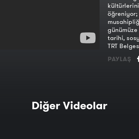
kültürlerin
öğreniyor;
musahipliğ
günümüze 
tarihi, sos
TRT Belges
PAYLAŞ
Diğer Videolar