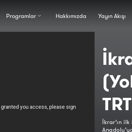
Programlar
Hakkımızda
Yayın Akışı
Kültür
Bilim
Macera
Antropoloji
Teknoloji̇
İkr
(Yo
TRT
İkrar’ın i
Anadolu’ya