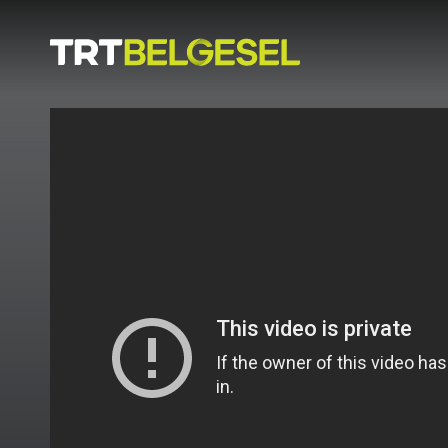
Doğa
İnsan
-
Lezzet
Hikayeleri
Gezi