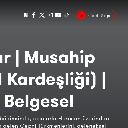
Canlı Yayın
Popüler
Tarih
Suç
Kültür
ar | Musahip
l Kardeşliği) |
 Belgesel
lk bölümünde, akınlarla Horasan üzerinden
 gelen Çepni Türkmenlerini, geleneksel