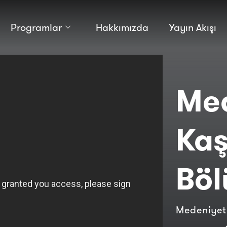
Programlar
Hakkımızda
Yayın Akışı
Kültür
Bilim
Macera
Antropoloji
Teknoloji̇
Me
Kaş
Bö
Medeniyet 