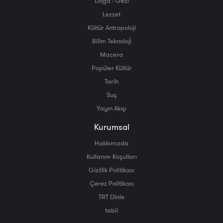
Doğa - Gezi
Lezzet
Kültür Antropoloji
Bilim Teknoloji̇
Macera
Popüler Kültür
Tarih
Suç
Yayın Akışı
Kurumsal
Hakkımızda
Kullanım Koşulları
Gizlilik Politikası
Çerez Politikası
TRT Dinle
tabii