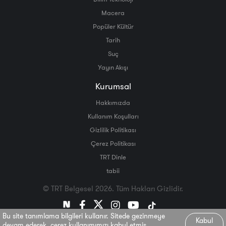
Macera
Popüler Kültür
Tarih
Suç
Yayın Akışı
Kurumsal
Hakkımızda
Kullanım Koşulları
Gizlilik Politikası
Çerez Politikası
TRT Dinle
tabii
© TRT Belgesel 2026. Tüm Hakları Gizlidir.
Bu site tanımlama bilgileri kullanır. Sitede gezinmeye
Kabul
devam ederek, çerez kullanımımızı kabul etmiş