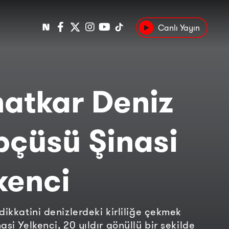
Canlı Yayın
Popüler
Tarih
Suç
Kültür
atkar Deniz
çüsü Şinasi
kenci
dikkatini denizlerdeki kirliliğe çekmek
asi Yelkenci, 20 yıldır gönüllü bir şekilde