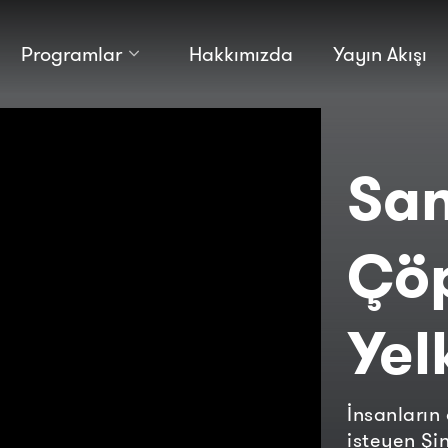
Programlar
Hakkımızda
Yayın Akışı
Kültür
Bilim
Macera
Antropoloji
Teknoloji̇
San
Çöp
Yel
İnsanların 
isteyen Şin