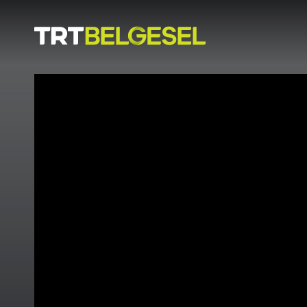
Doğa
İnsan
-
Lezzet
Hikayeleri
Gezi