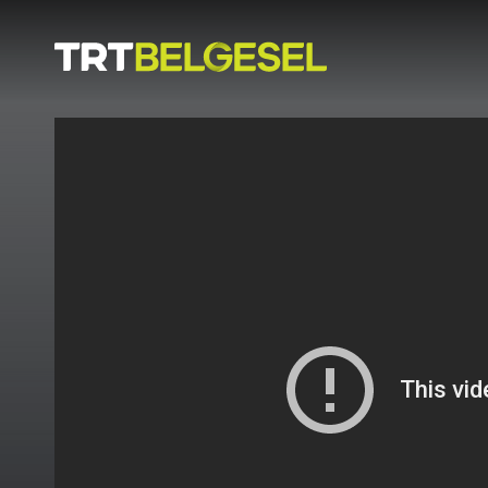
Doğa
İnsan
-
Lezzet
Hikayeleri
Gezi