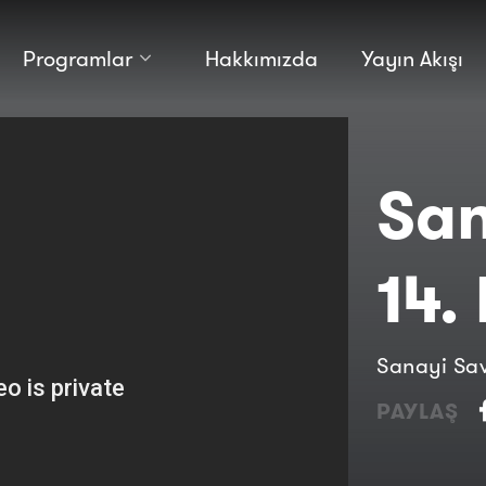
Programlar
Hakkımızda
Yayın Akışı
Kültür
Bilim
Macera
Antropoloji
Teknoloji̇
San
14.
Sanayi Sav
PAYLAŞ