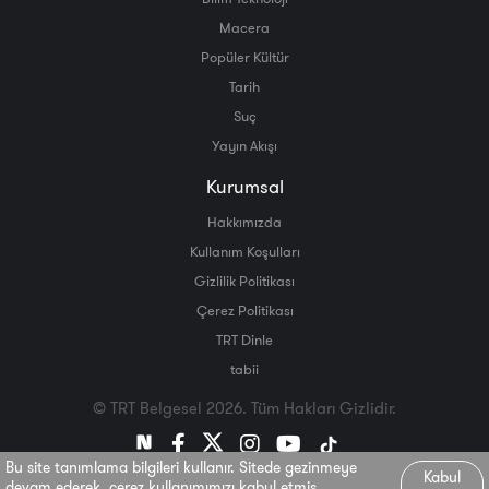
Macera
Popüler Kültür
Tarih
Suç
Yayın Akışı
Kurumsal
Hakkımızda
Kullanım Koşulları
Gizlilik Politikası
Çerez Politikası
TRT Dinle
tabii
© TRT Belgesel 2026. Tüm Hakları Gizlidir.
Bu site tanımlama bilgileri kullanır. Sitede gezinmeye
Kabul
devam ederek, çerez kullanımımızı kabul etmiş