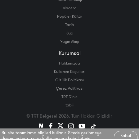
Macera
Popüler Kültür
Tarih
Suç
Yayın Akışı
Kurumsal
Hakkımızda
Kullanım Koşulları
Gizlilik Politikası
Çerez Politikası
TRT Dinle
tabii
© TRT Belgesel 2026. Tüm Hakları Gizlidir.
Bu site tanımlama bilgileri kullanır. Sitede gezinmeye
Kabul
devam ederek, çerez kullanımımızı kabul etmiş