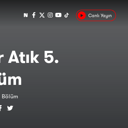
Canlı Yayın
Popüler
Tarih
Suç
Kültür
r Atık 5.
lüm
5. Bölüm