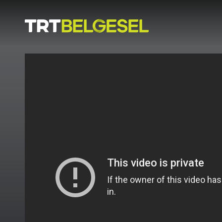
Doğa
İnsan
-
Lezzet
Hikayeleri
Gezi