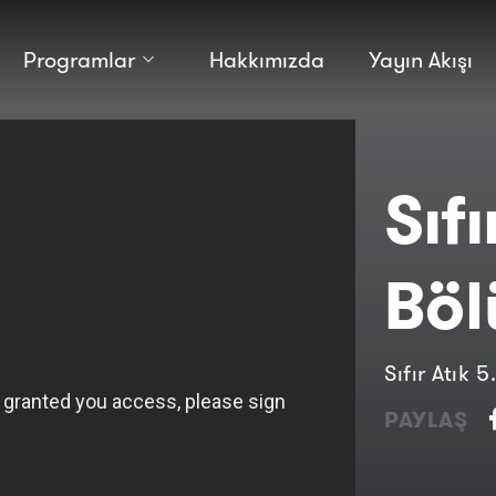
Programlar
Hakkımızda
Yayın Akışı
Kültür
Bilim
Macera
Antropoloji
Teknoloji̇
Sıfı
Bö
Sıfır Atık 
PAYLAŞ