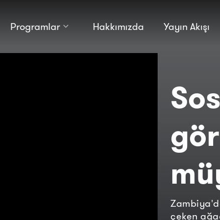
Programlar
Hakkımızda
Yayın Akışı
Kültür
Bilim
Macera
Antropoloji
Teknoloji̇
Sos
gö
mü
Zambiya'da
çeken ağac