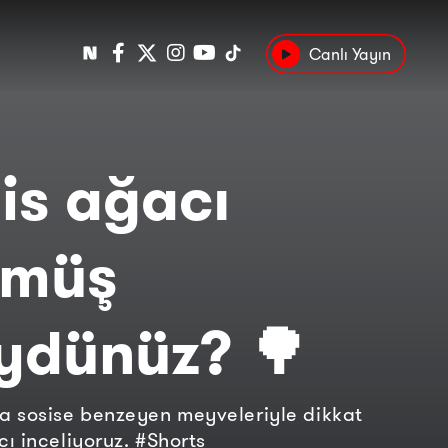
Canlı Yayın
Popüler
Tarih
Suç
Kültür
is ağacı
rmüş
ydünüz? 🌳
 sosise benzeyen meyveleriyle dikkat
ı inceliyoruz. #Shorts