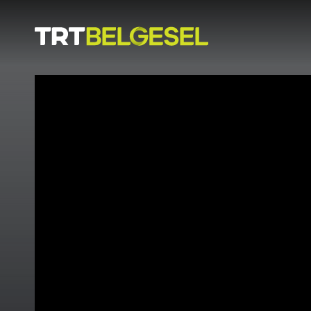
Doğa
İnsan
-
Lezzet
Hikayeleri
Gezi