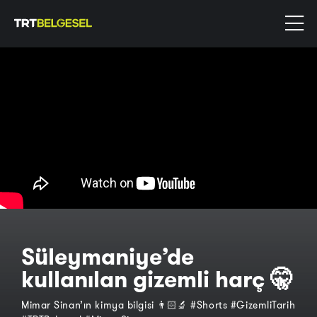
Süleymaniye’de
kullanılan gizemli harç 🤫
Mimar Sinan’ın kimya bilgisi 👨🏻‍🔬 #Shorts #GizemliTarih