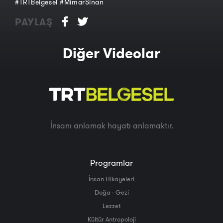
#TRTBelgesel #MimarSinan
PAYLAŞ
Diğer Videolar
İnsanı anlamak hayatı anlamaktır.
Programlar
İnsan Hikayeleri
Doğa - Gezi
Lezzet
Kültür Antropoloji