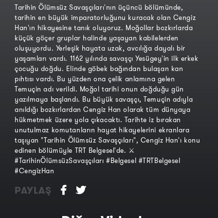
Tarihin Ölümsüz Savaşçıları'nın üçüncü bölümünde,
tarihin en büyük imparatorluğunu kuracak olan Cengiz
Han'ın hikayesine tanık oluyoruz. Moğollar bozkırlarda
küçük göçer gruplar halinde yaşayan kabilelerden
oluşuyordu. Yerleşik hayata uzak, avcılığa dayalı bir
yaşamları vardı. 1162 yılında savaşçı Yesügey'in ilk erkek
çocuğu doğdu. Elinde göbek bağından bulaşan kan
pıhtısı vardı. Bu yüzden ona çelik anlamına gelen
Temuçin adı verildi. Moğol tarihi onun doğduğu gün
yazılmaya başlandı. Bu büyük savaşçı, Temuçin adıyla
anıldığı bozkırlardan Cengiz Han olarak tüm dünyaya
hükmetmek üzere yola çıkacaktı. Tarihte iz bırakan
unutulmaz komutanların hayat hikayelerini ekranlara
taşıyan "Tarihin Ölümsüz Savaşçıları", Cengiz Han'ı konu
edinen bölümüyle TRT Belgesel'de. ⚔️
#TarihinÖlümsüzSavaşçıları #Belgesel #TRTBelgesel
#CengizHan
PAYLAŞ