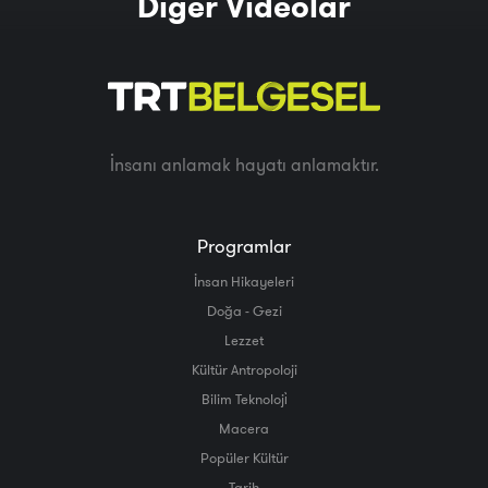
Diğer Videolar
İnsanı anlamak hayatı anlamaktır.
Programlar
İnsan Hikayeleri
Doğa - Gezi
Lezzet
Kültür Antropoloji
Bilim Teknoloji̇
Macera
Popüler Kültür
Tarih