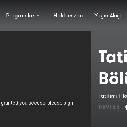
Programlar
Hakkımızda
Yayın Akışı
Kültür
Bilim
Macera
Antropoloji
Teknoloji̇
Tat
Bö
Tatilimi P
PAYLAŞ