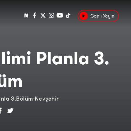
Canlı Yayın
Popüler
Tarih
Suç
Kültür
ilimi Planla 3.
lüm
lanla 3.Bölüm-Nevşehir