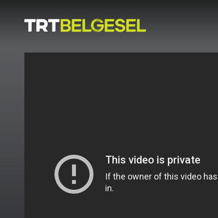
Doğa
İnsan
-
Lezzet
Hikayeleri
Gezi