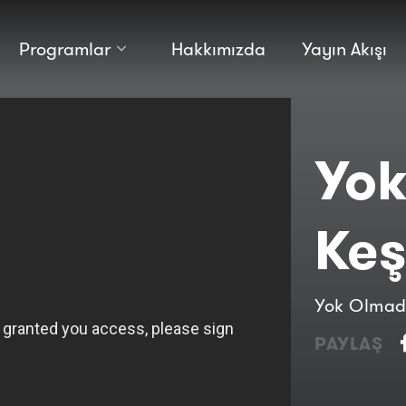
Programlar
Hakkımızda
Yayın Akışı
Kültür
Bilim
Macera
Antropoloji
Teknoloji̇
Yo
Keş
Yok Olmad
PAYLAŞ