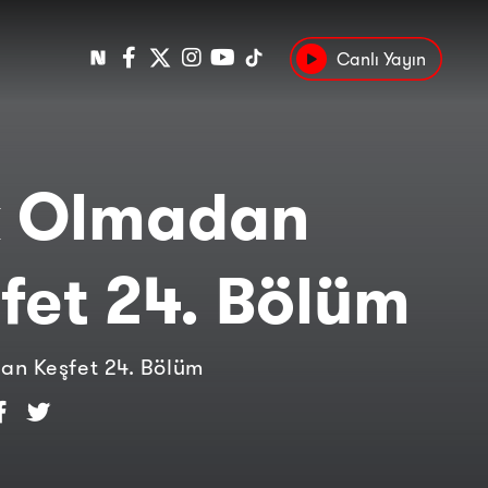
Canlı Yayın
Popüler
Tarih
Suç
Kültür
k Olmadan
fet 24. Bölüm
an Keşfet 24. Bölüm