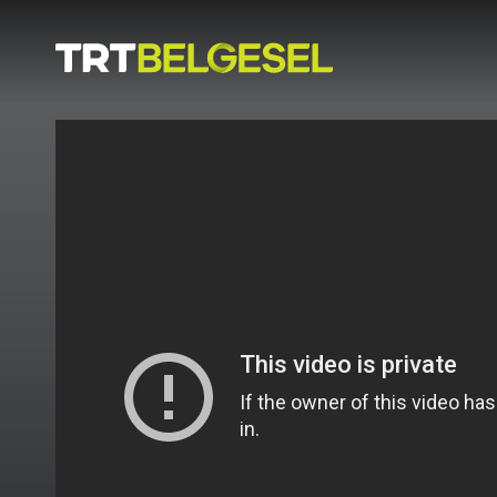
Doğa
İnsan
-
Lezzet
Hikayeleri
Gezi