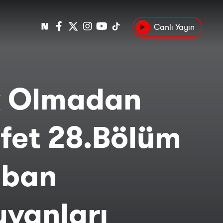
Canlı Yayın
Popüler
Tarih
Suç
Kültür
k Olmadan
fet 28.Bölüm
aban
vanları