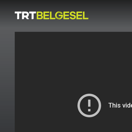
Doğa
İnsan
-
Lezzet
Hikayeleri
Gezi