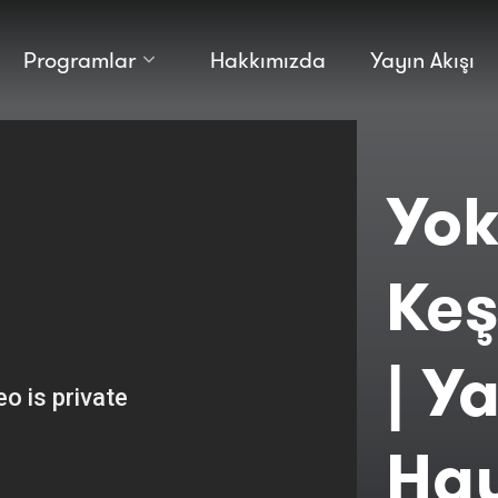
Programlar
Hakkımızda
Yayın Akışı
Kültür
Bilim
Macera
Antropoloji
Teknoloji̇
Yo
Keş
| Y
Hay