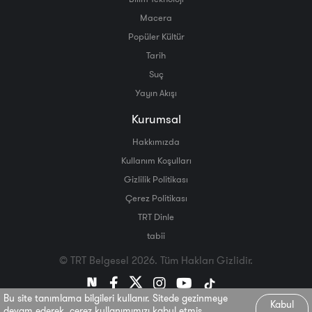
Macera
Popüler Kültür
Tarih
Suç
Yayın Akışı
Kurumsal
Hakkımızda
Kullanım Koşulları
Gizlilik Politikası
Çerez Politikası
TRT Dinle
tabii
© TRT Belgesel 2026. Tüm Hakları Gizlidir.
Bu site tanımlama bilgileri kullanır. Sitede gezinmeye
Kabul
devam ederek, çerez kullanımımızı kabul etmiş