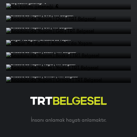
Koç katımı geleneği 🐏
Anadolu'da Yaşam | Ova | TRT Belgesel
Anadolu'da Yaşam | Göl | TRT Belgesel
Doğar Yaz Ayları | Anadolu'da Yaşam
Anadolu'da Yaşam | Bozkır | TRT Belgesel
Anadolu'da Yaşam | Yayla | TRT Belgesel
Anadolu'da Yaşam | Orman | TRT Belgesel
İnsanı anlamak hayatı anlamaktır.