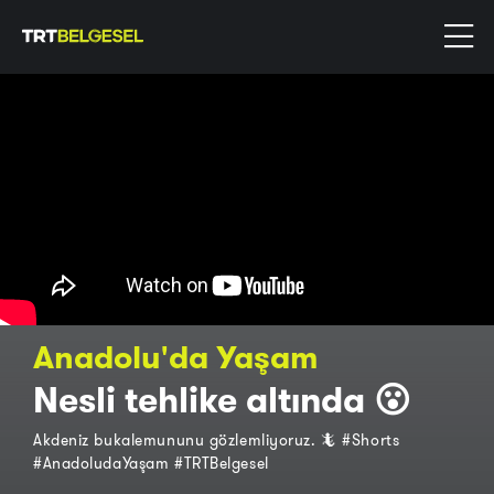
Anadolu'da Yaşam
Nesli tehlike altında 😮
Akdeniz bukalemununu gözlemliyoruz. 🦎 #Shorts
#AnadoludaYaşam #TRTBelgesel