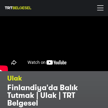
Ulak
Finlandiya'da Balık
Tutmak | Ulak | TRT
Belgesel