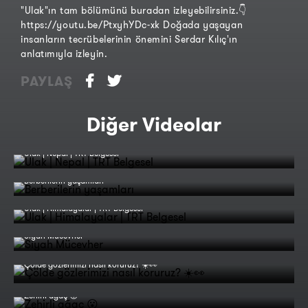
"Ulak"ın tam bölümünü buradan izleyebilirsiniz.👇
https://youtu.be/PtxyhYDc-xk Doğada yaşayan
insanların tecrübelerinin önemini Serdar Kılıç'ın
anlatımıyla izleyin.
PAYLAŞ
Diğer Videolar
Ulak | Nepal | TRT Belgesel
Berberilerin yaşamları
Ulak | Himalayalar | TRT Belgesel
Siyah Mücevher
Çölde gözlerimizi nasıl koruruz? ☀️👀
Zehirli ağaç 😮