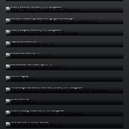
Ulak | Bosna Hersek | TRT Belgesel
Develer neden çöldeki en iyi yol arkadaşı?
Ulak | Büyük Sahra | TRT Belgesel
Yaprakla balık avı 👀
Destanlardaki at 🐴
Bambudan su nasıl içilir? 💧
Zehirli ağaç
Finlandiya'da Balık Tutmak | Ulak | TRT Belgesel
Şifalı Bitki 🌿
Ulak | Kuzey İnsanları | TRT Belgesel
Türk Börkü ⚔️ Svan Beresi