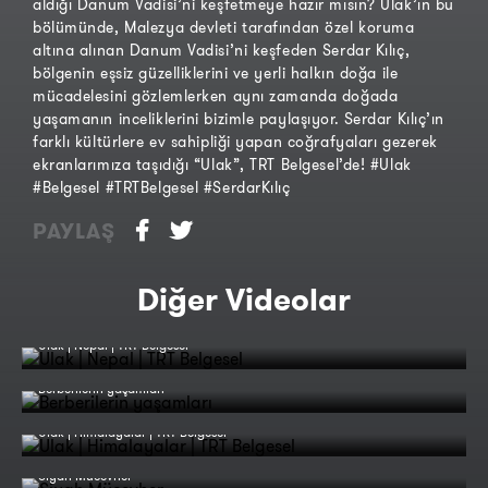
aldığı Danum Vadisi’ni keşfetmeye hazır mısın? Ulak’ın bu
bölümünde, Malezya devleti tarafından özel koruma
altına alınan Danum Vadisi’ni keşfeden Serdar Kılıç,
bölgenin eşsiz güzelliklerini ve yerli halkın doğa ile
mücadelesini gözlemlerken aynı zamanda doğada
yaşamanın inceliklerini bizimle paylaşıyor. Serdar Kılıç’ın
farklı kültürlere ev sahipliği yapan coğrafyaları gezerek
ekranlarımıza taşıdığı “Ulak”, TRT Belgesel’de! #Ulak
#Belgesel #TRTBelgesel #SerdarKılıç
PAYLAŞ
Diğer Videolar
Ulak | Nepal | TRT Belgesel
Berberilerin yaşamları
Ulak | Himalayalar | TRT Belgesel
Siyah Mücevher