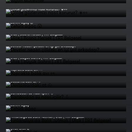
Çölde gözlerimizi nasıl koruruz? ☀️👀
Zehirli ağaç 😮
Ulak | Bosna Hersek | TRT Belgesel
Develer neden çöldeki en iyi yol arkadaşı?
Ulak | Büyük Sahra | TRT Belgesel
Yaprakla balık avı 👀
Destanlardaki at 🐴
Bambudan su nasıl içilir? 💧
Zehirli ağaç
Finlandiya'da Balık Tutmak | Ulak | TRT Belgesel
Şifalı Bitki 🌿