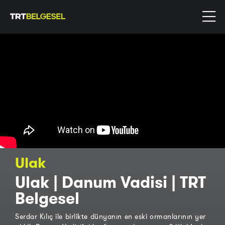
Ulak
Ulak | Danum Vadisi | TRT
Belgesel
Serdar Kılıç ile birlikte dünyanın en eski ormanlarının yer