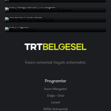
Ulak | Kuzey İnsanları | TRT Belgesel
Türk Börkü ⚔️ Svan Beresi
Ulak | Fragman
İnsanı anlamak hayatı anlamaktır.
Programlar
İnsan Hikayeleri
Doğa - Gezi
Lezzet
Kültür Antropoloji