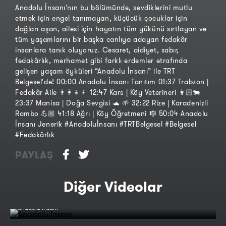
Anadolu İnsanı'nın bu bölümünde, sevdiklerini mutlu
etmek için engel tanımayan, küçücük çocuklar için
dağları aşan, ailesi için hayatın tüm yükünü sırtlayan ve
tüm yaşamlarını bir başka canlıya adayan fedakâr
insanlara tanık oluyoruz. Cesaret, aidiyet, sabır,
fedakârlık, merhamet gibi farklı erdemler etrafında
gelişen yaşam öyküleri “Anadolu İnsanı” ile TRT
Belgesel'de! 00:00 Anadolu İnsanı Tanıtım 01:37 Trabzon |
Fedakâr Aile 👨‍👩‍👧‍👦 12:47 Kars | Köy Veterineri 👩🏻🐄
23:37 Manisa | Doğa Sevgisi 🐢 🌱 32:22 Rize | Karadenizli
Rambo 💪🏼 41:18 Ağrı | Köy Öğretmeni 🎼 50:04 Anadolu
İnsanı Jenerik #Anadoluİnsanı #TRTBelgesel #Belgesel
#Fedakârlık
PAYLAŞ
Diğer Videolar
Anadolu İnsanı