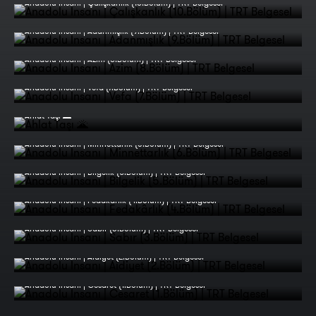
Anadolu İnsanı | Çalışkanlık (10.Bölüm) | TRT Belgesel
Anadolu İnsanı | Adanmışlık (9.Bölüm) | TRT Belgesel
Anadolu İnsanı | Azim (8.Bölüm) | TRT Belgesel
Anadolu İnsanı | Vefa (7.Bölüm) | TRT Belgesel
Ahlat Taşı 🌋
Anadolu İnsanı | Minnettarlık (6.Bölüm) | TRT Belgesel
Anadolu İnsanı | Bilgelik (5.Bölüm) | TRT Belgesel
Anadolu İnsanı | Fedakârlık (4.Bölüm) | TRT Belgesel
Anadolu İnsanı | Sabır (3.Bölüm) | TRT Belgesel
Anadolu İnsanı | Aidiyet (2.Bölüm) | TRT Belgesel
Anadolu İnsanı | Cesaret (1.Bölüm) | TRT Belgesel