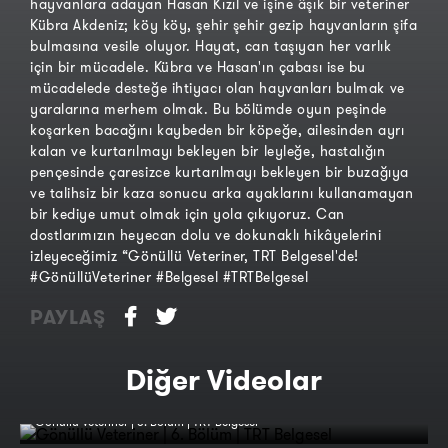
hayvanlara adayan Hasan Kızıl ve işine âşık bir veteriner
Kübra Akdeniz; köy köy, şehir şehir gezip hayvanların şifa
bulmasına vesile oluyor. Hayat, can taşıyan her varlık
için bir mücadele. Kübra ve Hasan'ın çabası ise bu
mücadelede desteğe ihtiyacı olan hayvanları bulmak ve
yaralarına merhem olmak. Bu bölümde oyun peşinde
koşarken bacağını kaybeden bir köpeğe, ailesinden ayrı
kalan ve kurtarılmayı bekleyen bir leyleğe, hastalığın
pençesinde çaresizce kurtarılmayı bekleyen bir buzağıya
ve talihsiz bir kaza sonucu arka ayaklarını kullanamayan
bir kediye umut olmak için yola çıkıyoruz. Can
dostlarımızın heyecan dolu ve dokunaklı hikâyelerini
izleyeceğimiz “Gönüllü Veteriner, TRT Belgesel'de!
#GönüllüVeteriner #Belgesel #TRTBelgesel
PAYLAŞ
Diğer Videolar
Gönüllü Veteriner | 6. Bölüm | TRT Belgesel