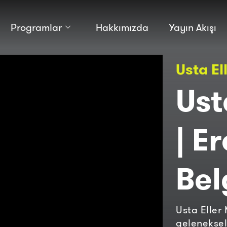
Programlar
Hakkımızda
Yayın Akışı
Kültür
Bilim
Usta El
Macera
Antropoloji
Teknoloji̇
Ust
| E
Bel
Usta Eller
geleneksel