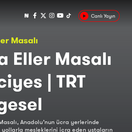
Canlı Yayın
Popüler
ler Masalı
Tarih
Suç
Kültür
a Eller Masalı
rciyes | TRT
gesel
 Masalı, Anadolu’nun ücra yerlerinde
 yollarla mesleklerini icra eden ustaların