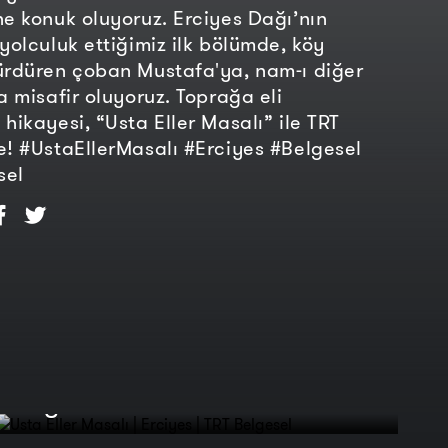
ne konuk oluyoruz. Erciyes Dağı’nın
 yolculuk ettiğimiz ilk bölümde, köy
ürdüren çoban Mustafa'ya, nam-ı diğer
a misafir oluyoruz. Toprağa eli
 hikayesi, “Usta Eller Masalı” ile TRT
e! #UstaEllerMasalı #Erciyes #Belgesel
sel
Usta Eller Masalı | Erciyes | TRT
Belgesel