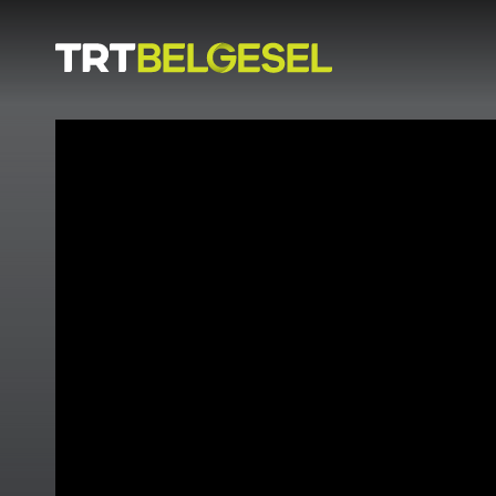
Doğa
İnsan
-
Lezzet
Hikayeleri
Gezi