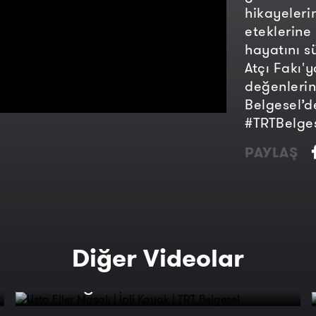
hikayeleri
eteklerine
hayatını s
Atçı Fakı'y
değenlerin
Belgesel’d
#TRTBelge
PAYLAŞ
Diğer Videolar
Usta Eller Masalı | İpli Kayak |
TRT Belgesel