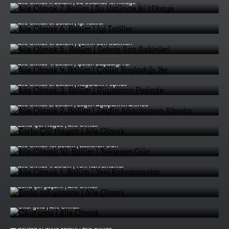
Aile Olmak 7. Bölüm | Su Üstünde İki Hikaye
Aile Olmak 6. Bölüm | İyi Tatiller
Aile Olmak 5. Bölüm | Şehrin Son Sakinleri
Aile Olmak 4. Bölüm | Çölün Başladığı Yer
Aile Olmak 3. Bölüm | Rüyaların Peşinde
Aile Olmak 2. Bölüm | Zeytin Ağaçlarının Altında
Zorlu Çöl Hayatı | Aile Olmak
Aile Olmak 10. Bölüm | Beklenen Gün
Aile Olmak 1. Bölüm | Yeni Kahramanlar
Zorlu çöl yaşamı | Aile Olmak
Okul yolu | Aile Olmak
Bensey'in anne özlemi | Aile Olmak