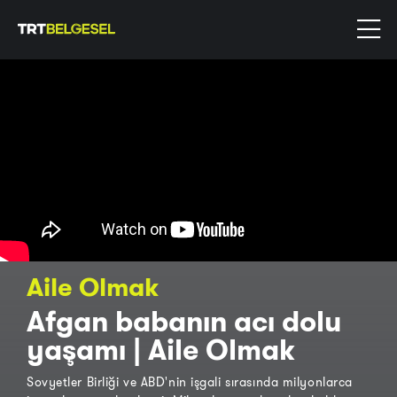
Aile Olmak
Afgan babanın acı dolu
yaşamı | Aile Olmak
Sovyetler Birliği ve ABD'nin işgali sırasında milyonlarca