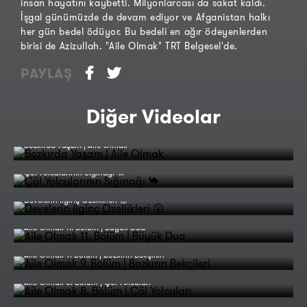
insan hayatını kaybetti. Milyonlarcası da sakat kaldı.
İşgal günümüzde de devam ediyor ve Afganistan halkı
her gün bedel ödüyor. Bu bedeli en ağır ödeyenlerden
birisi de Azizullah. "Aile Olmak" TRT Belgesel'de.
PAYLAŞ
Diğer Videolar
Bozkırda Yaşam | Aile Olmak
Çöl Yolcularının Sığınağı 🐪
Develerin İlginç Özellikleri 😲
Aile Olmak 11. Bölüm | Büyük Dua
Aile Olmak 9. Bölüm | Bozkırın Bekçileri
Aile Olmak 8. Bölüm | Çöl Yolcuları