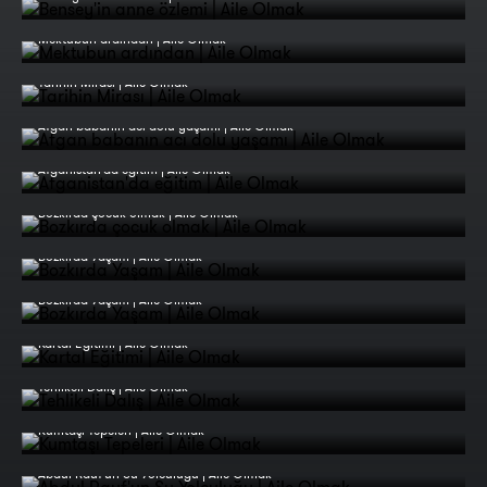
Mektubun ardından | Aile Olmak
Tarihin Mirası | Aile Olmak
Afgan babanın acı dolu yaşamı | Aile Olmak
Afganistan'da eğitim | Aile Olmak
Bozkırda çocuk olmak | Aile Olmak
Bozkırda Yaşam | Aile Olmak
Bozkırda Yaşam | Aile Olmak
Kartal Eğitimi | Aile Olmak
Tehlikeli Dalış | Aile Olmak
Kumtaşı Tepeleri | Aile Olmak
Abdul Rauf'un Su Yolculuğu | Aile Olmak