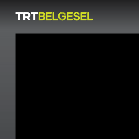
Doğa
İnsan
-
Lezzet
Hikayeleri
Gezi