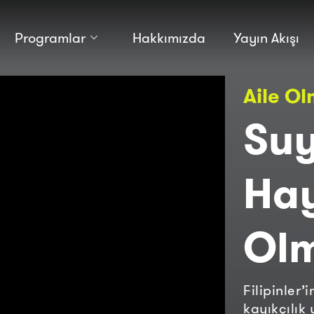
Programlar
Hakkımızda
Yayın Akışı
Kültür
Bilim
Aile O
Macera
Antropoloji
Teknoloji̇
Suy
Hay
Ol
Filipinler
kayıkçılık