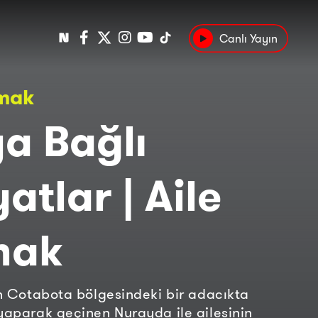
Canlı Yayın
Popüler
lmak
Tarih
Suç
Kültür
a Bağlı
atlar | Aile
mak
’in Cotabota bölgesindeki bir adacıkta
 yaparak geçinen Nurayda ile ailesinin