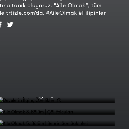
tına tanık oluyoruz. “Aile Olmak”, tüm
le trtizle.com’da. #AileOlmak #Filipinler
Develerin İlginç Özellikleri 😲
Aile Olmak 8. Bölüm | Çöl
Yolcuları
Aile Olmak 5. Bölüm | Şehrin
Son Sakinleri
Aile Olmak 2. Bölüm | Zeytin
Ağaçlarının Altında