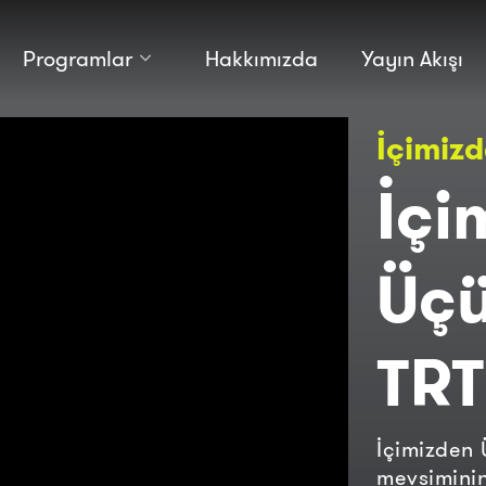
Programlar
Hakkımızda
Yayın Akışı
Kültür
Bilim
İçimiz
Macera
Antropoloji
Teknoloji̇
İçi
Üçü
TRT
İçimizden
mevsiminin