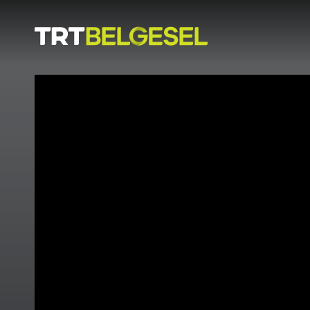
Doğa
İnsan
-
Lezzet
Hikayeleri
Gezi