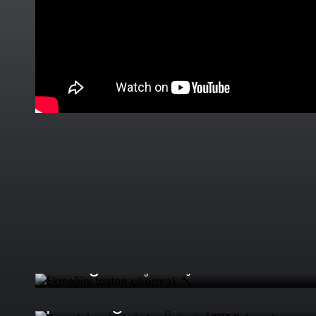
Ekmeğini taştan çıkarmak 🔨
Kapadokya | İçimizden Üçümüz
| TRT Belgesel
İçimizden Üçümüz | Bahar | TRT