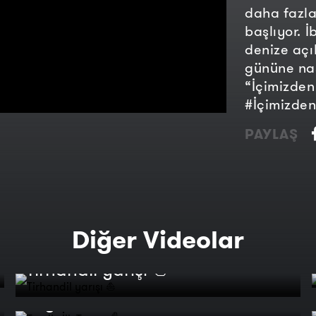
daha fazla
başlıyor. 
denize açı
gününe nas
“İçimizden
#İçimizde
PAYLAŞ
Diğer Videolar
Tirhandil yarışı ⛵
Tay ile İlk Temas ✋
İçimizden Üçümüz | Tutkuların