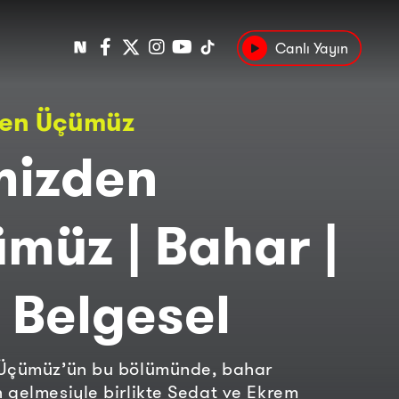
Canlı Yayın
Popüler
den Üçümüz
Tarih
Suç
Kültür
mizden
müz | Bahar |
 Belgesel
 Üçümüz’ün bu bölümünde, bahar
 gelmesiyle birlikte Sedat ve Ekrem