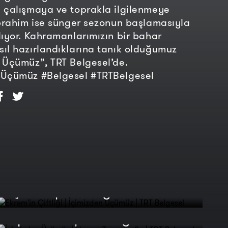
 çalışmaya ve toprakla ilgilenmeye
İbrahim ise sünger sezonun başlamasıyla
lıyor. Kahramanlarımızın bir bahar
ıl hazırlandıklarına tanık olduğumuz
 Üçümüz”, TRT Belgesel’de.
nÜçümüz #Belgesel #TRTBelgesel
Ekrem'in Çiftliği | İçimizden
Üçümüz | TRT Belgesel
İçimizden Üçümüz | Hava -
Toprak - Su | TRT Belgesel