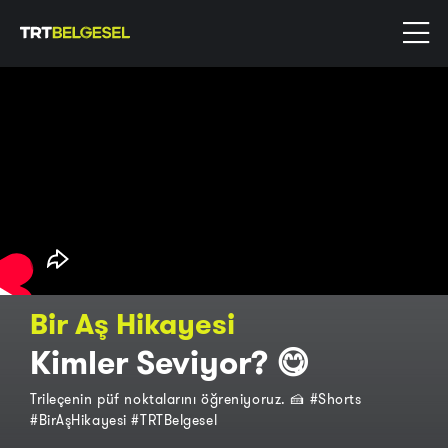
Bir Aş Hikayesi
Kimler Seviyor? 😋
Trileçenin püf noktalarını öğreniyoruz. 🍰 #Shorts
#BirAşHikayesi #TRTBelgesel