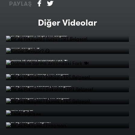
PAYLAŞ
Diğer Videolar
Bir Aş Hikayesi | Turşu | TRT Belgesel
Kimler Seviyor? 😋
Dolma ile Sarma Arasındaki Fark 🍽️
Bir Aş Hikayesi | Kebap | TRT Belgesel
Bir Aş Hikayesi | Sakatat | TRT Belgesel
Bir Aş Hikayesi | Ekmek | TRT Belgesel
Kelle Söğüş 🌯
Bir Aş Hikayesi | Fragman